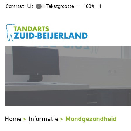
Tekst
Tekst
Contrast
Tekstgrootte
100%
Uit
verkleinen
vergroten
met
met
Hoofdm
10%
10%
Home
Informatie
Mondgezondheid