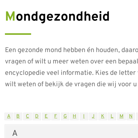
Mondgezondheid
Een gezonde mond hebben én houden, daarov
vragen of wilt u meer weten over een bepaal
encyclopedie veel informatie. Kies de lett
wilt weten of bekijk de vragen die wij voor 
A
B
C
D
E
F
G
H
I
J
K
L
M
N
A