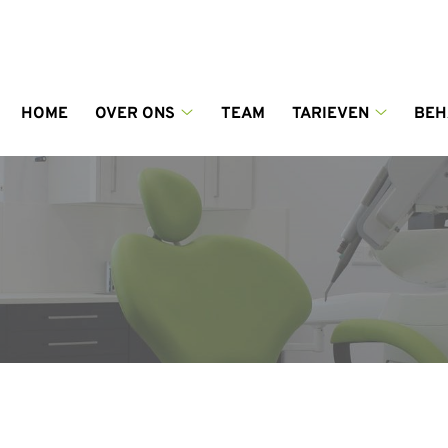
enu
HOME
OVER ONS
TEAM
TARIEVEN
BEH
Over
Tarieven
ons
submenu
submenu