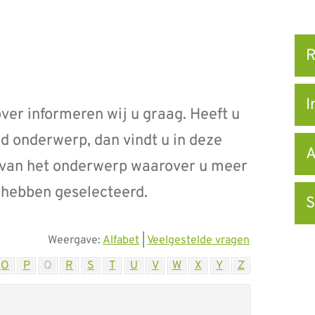
Snel
R
na
I
er informeren wij u graag. Heeft u
d onderwerp, dan vindt u in deze
A
er van het onderwerp waarover u meer
u hebben geselecteerd.
S
Weergave:
Alfabet
|
Veelgestelde vragen
O
P
Q
R
S
T
U
V
W
X
Y
Z