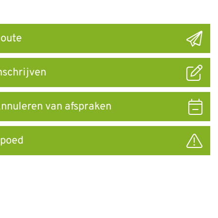
oute
ar
nschrijven
nnuleren van afspraken
poed