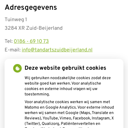
Adresgegevens
Tuinweg 1
3284 XR Zuid-Beijerland
Tel:
0186 - 69 10 73
E-mail:
info@tandartszuidbeijerland.nl
Openingstijden
Deze website gebruikt cookies
tot
Wij gebruiken noodzakelijke cookies zodat deze
Maandag:
08.00
- 12.30
website goed kan werken. Voor analytische
tot
13.30
- 17.00
cookies en externe inhoud vragen wij uw
tot
Dinsdag:
08.00
- 12.30
toestemming.
tot
13.30
- 17.00
Voor analytische cookies werken wij samen met
tot
Woensdag:
08.00
- 12.30
Matomo en Google Analytics. Voor externe inhoud
tot
13.30
- 17.00
werken wij samen met Google (Maps, Translate en
tot
Donderdag:
08.00
- 12.30
Reviews), YouTube, Vimeo, Facebook, Instagram, X
tot
(Twitter), Qualizorg, Patiëntenvertellen en
13.30
- 17.00