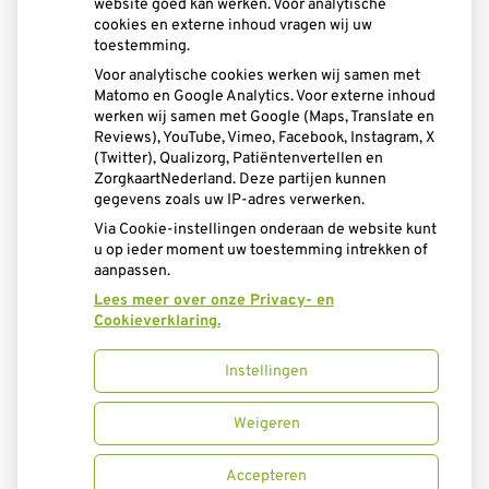
website goed kan werken. Voor analytische
tot
13.30
- 17.00
cookies en externe inhoud vragen wij uw
tot
Dinsdag:
08.00
- 12.30
toestemming.
tot
13.30
- 17.00
Voor analytische cookies werken wij samen met
tot
Woensdag:
08.00
- 12.30
Matomo en Google Analytics. Voor externe inhoud
tot
13.30
- 17.00
werken wij samen met Google (Maps, Translate en
tot
Donderdag:
08.00
- 12.30
Reviews), YouTube, Vimeo, Facebook, Instagram, X
tot
(Twitter), Qualizorg, Patiëntenvertellen en
13.30
- 17.00
ZorgkaartNederland. Deze partijen kunnen
gegevens zoals uw IP-adres verwerken.
Aangesloten bij:
Via Cookie-instellingen onderaan de website kunt
u op ieder moment uw toestemming intrekken of
aanpassen.
Lees meer over onze Privacy- en
Cookieverklaring.
Instellingen
Uw Zorg Online
|
Beheer
Weigeren
Privacy verklaring
|
Cookie-instellingen
|
Accepteren
Voorwaarden