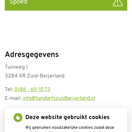
Spoed
Adresgegevens
Tuinweg 1
3284 XR Zuid-Beijerland
Tel:
0186 - 69 10 73
E-mail:
info@tandartszuidbeijerland.nl
Openingstijden
Deze website gebruikt cookies
tot
Wij gebruiken noodzakelijke cookies zodat deze
Maandag:
08.00
- 12.30