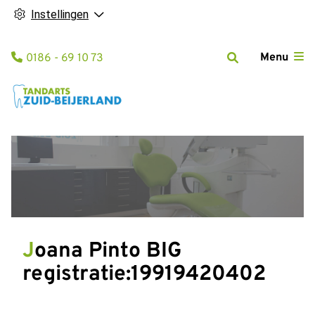
Instellingen
Tel:
Menu
0186 - 69 10 73
Joana Pinto BIG
registratie:19919420402